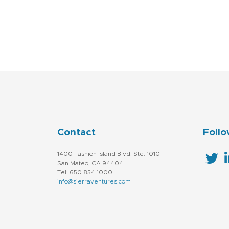
Contact
Follo
1400 Fashion Island Blvd. Ste. 1010
San Mateo, CA 94404
Tel: 650.854.1000
info@sierraventures.com