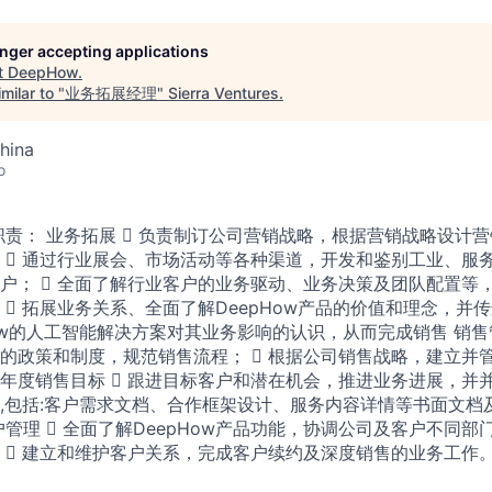
longer accepting applications
t
DeepHow
.
milar to "
业务拓展经理
"
Sierra Ventures
.
hina
o
职责： 业务拓展  负责制订公司营销战略，根据营销战略设计
  通过行业展会、市场活动等各种渠道，开发和鉴别工业、服
户；  全面了解行业客户的业务驱动、业务决策及团队配置等
 拓展业务关系、全面了解DeepHow产品的价值和理念，并传
how的人工智能解决方案对其业务影响的认识，从而完成销售 销售管
的政策和制度，规范销售流程；  根据公司销售战略，建立并
度销售⽬标  跟进⽬标客户和潜在机会，推进业务进展，并并与 
,包括:客户需求⽂档、合作框架设计、服务内容详情等书⾯⽂档
户管理  全面了解DeepHow产品功能，协调公司及客户不同
  建立和维护客户关系，完成客户续约及深度销售的业务工作。