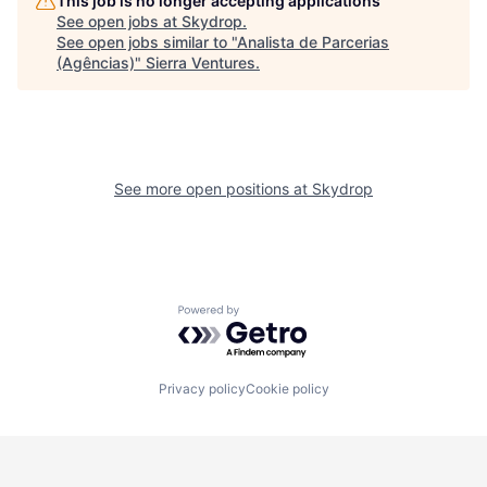
This job is no longer accepting applications
See open jobs at
Skydrop
.
See open jobs similar to "
Analista de Parcerias
(Agências)
"
Sierra Ventures
.
See more open positions at
Skydrop
Powered by Getro.com
Privacy policy
Cookie policy