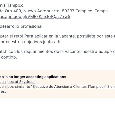
gnia Tampico
a de Oro 409, Nuevo Aeropuerto, 89337 Tampico, Tamps.
aps.app.goo.gl/VMBxKjhxE4Qaz7xw5
desarrollo profesional.
ptar el reto! Para aplicar en la vacante, postúlate por est
r nuestros objetivos junto a ti.
match con los requerimientos de la vacante, nuestro equipo 
 contigo.
job is no longer accepting applications
pen jobs at
Skydrop
.
en jobs similar to "
Ejecutivo de Atención a Clientes (Tampico)
"
Sier
res
.