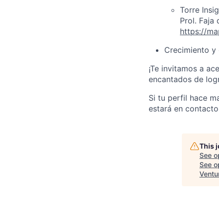
Torre Insi
Prol. Faj
https://m
Crecimiento y 
¡Te invitamos a ace
encantados de logra
Si tu perfil hace 
estará en contacto
This 
See o
See op
Ventu