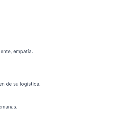
iente, empatía.
n de su logística.
semanas.