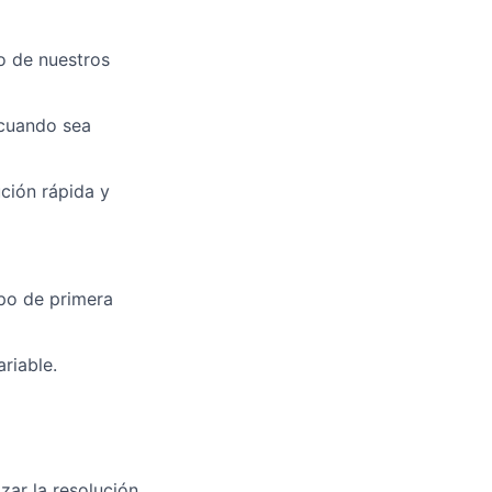
o de nuestros
 cuando sea
ución rápida y
po de primera
riable.
zar la resolución