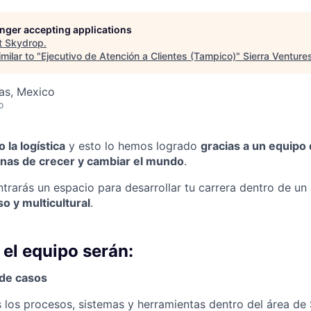
longer accepting applications
t
Skydrop
.
milar to "
Ejecutivo de Atención a Clientes (Tampico)
"
Sierra Venture
as, Mexico
o
 la logística
y esto lo hemos logrado
gracias a un equipo
ganas de crecer y cambiar el mundo
.
trarás un espacio para desarrollar tu carrera dentro de un
o y multicultural
.
 el equipo serán:
 de casos
los procesos, sistemas y herramientas dentro del área de