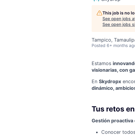
This job is no 
See open jobs a
See open jobs si
Tampico, Tamaulip
Posted
6+ months ag
Estamos
innovando
visionarias, con 
En
Skydropx
encon
dinámico, ambicios
Tus retos en
Gestión proactiva
Conocer todos 