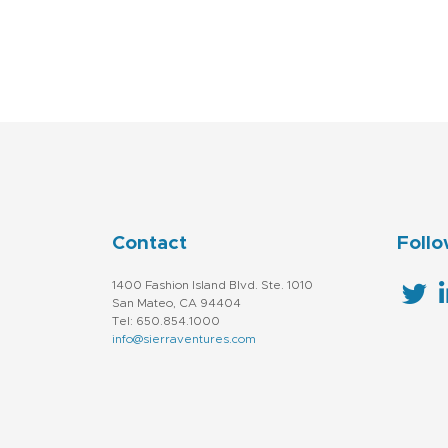
Contact
Follo
1400 Fashion Island Blvd. Ste. 1010
San Mateo, CA 94404
Tel: 650.854.1000
info@sierraventures.com