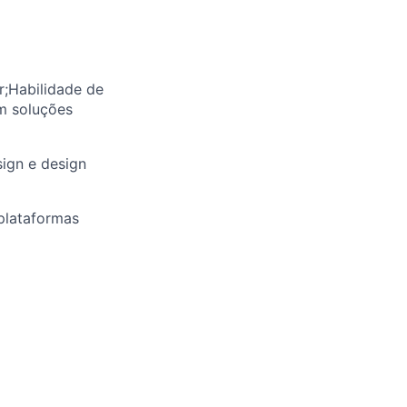
r;Habilidade de
em soluções
sign e design
plataformas