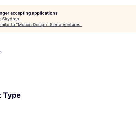
longer accepting applications
t
Skydrop
.
milar to "
Motion Design
"
Sierra Ventures
.
o
 Type