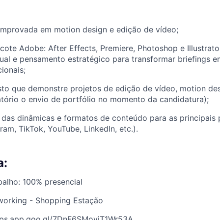
omprovada em motion design e edição de vídeo;
ote Adobe: After Effects, Premiere, Photoshop e Illustrato
isual e pensamento estratégico para transformar briefings 
cionais;
sto que demonstre projetos de edição de vídeo, motion de
atório o envio de portfólio no momento da candidatura);
das dinâmicas e formatos de conteúdo para as principais 
gram, TikTok, YouTube, LinkedIn, etc.).
a:
alho: 100% presencial
working - Shopping Estação
aps.app.goo.gl/7DnF6SMoyiT1Wr53A