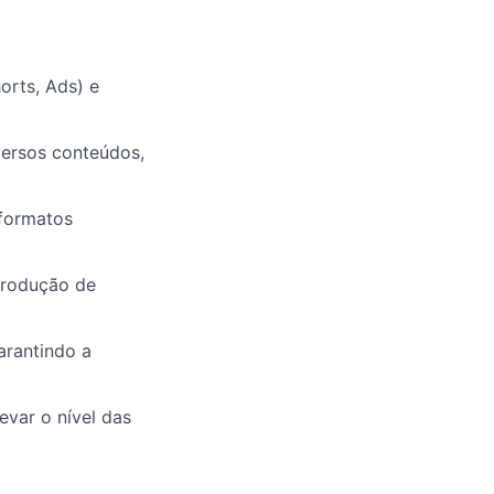
horts, Ads) e
versos conteúdos,
 formatos
 produção de
arantindo a
var o nível das