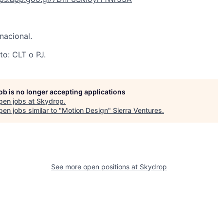
nacional.
to: CLT o PJ.
job is no longer accepting applications
pen jobs at
Skydrop
.
en jobs similar to "
Motion Design
"
Sierra Ventures
.
See more open positions at
Skydrop