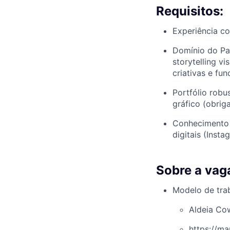
Requisitos:
Experiência c
Domínio do Pac
storytelling v
criativas e fun
Portfólio robu
gráfico (obrig
Conhecimento 
digitais (Insta
Sobre a vag
Modelo de trab
Aldeia Co
https://m