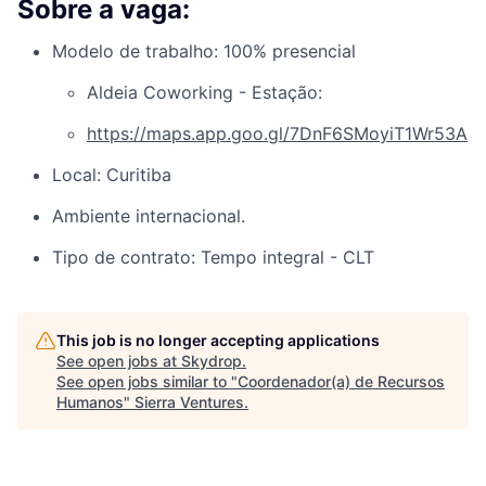
Sobre a vaga:
Modelo de trabalho: 100% presencial
Aldeia Coworking - Estação:
https://maps.app.goo.gl/7DnF6SMoyiT1Wr53A
Local: Curitiba
Ambiente internacional.
Tipo de contrato: Tempo integral - CLT
This job is no longer accepting applications
See open jobs at
Skydrop
.
See open jobs similar to "
Coordenador(a) de Recursos
Humanos
"
Sierra Ventures
.