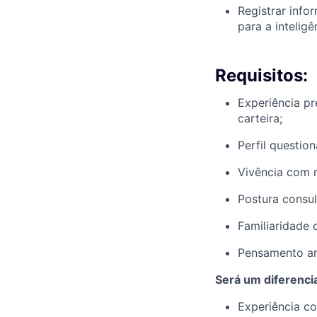
Registrar info
para a inteligê
Requisitos:
Experiência p
carteira;
Perfil question
Vivência com m
Postura consul
Familiaridade 
Pensamento ana
Será um diferencia
Experiência c