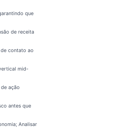
garantindo que
nsão de receita
 de contato ao
vertical mid-
s de ação
isco antes que
nomia; Analisar