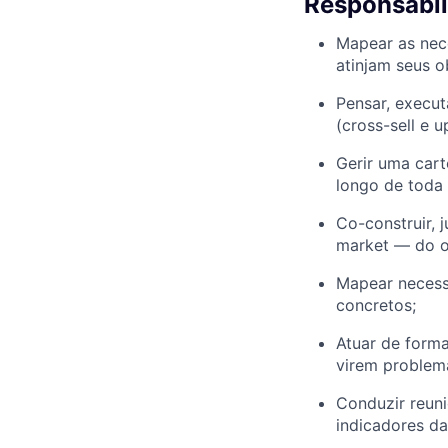
Responsabil
Mapear as nece
atinjam seus o
Pensar, execut
(cross-sell e up
Gerir uma cart
longo de toda 
Co-construir, 
market — do o
Mapear necessi
concretos;
Atuar de forma
virem problem
Conduzir reun
indicadores da