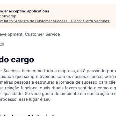
longer accepting applications
t
Skydrop
.
milar to "
Analista de Customer Success - Pleno
"
Sierra Ventures
.
Development, Customer Service
026
 do cargo
r Success, bem como toda a empresa, está passando por 
cuidado que sempre tivemos com os nossos clientes, poré
imeiras pessoas a estruturar a jornada de sucesso para cli
a relação funciona, quais rituais fazem sentido e como a 
r qualidade. Se você gosta de ambiente em construção e 
rocesso, esse lugar é seu.