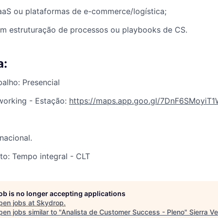
aaS ou plataformas de e-commerce/logística;
om estruturação de processos ou playbooks de CS.
a:
alho: Presencial
working - Estação:
https://maps.app.goo.gl/7DnF6SMoyiT
nacional.
to: Tempo integral - CLT
job is no longer accepting applications
pen jobs at
Skydrop
.
en jobs similar to "
Analista de Customer Success - Pleno
"
Sierra V