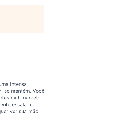
uma intensa
m, se mantém. Você
entes mid-market:
gente escala o
quer ver sua mão