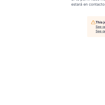
estará en contacto
This 
See o
See op