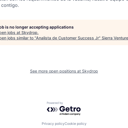
 contigo.
job is no longer accepting applications
pen jobs at
Skydrop
.
en jobs similar to "
Analista de Customer Success Jr
"
Sierra Ventur
See more open positions at
Skydrop
Powered by Getro.com
Privacy policy
Cookie policy