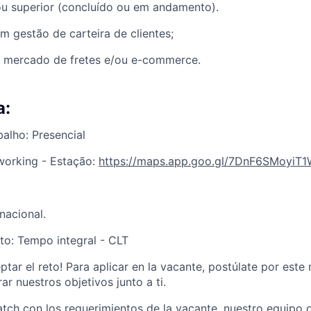
ou superior (concluído ou em andamento).
m gestão de carteira de clientes;
o mercado de fretes e/ou e-commerce.
a:
alho: Presencial
working - Estação:
https://maps.app.goo.gl/7DnF6SMoyiT
nacional.
to: Tempo integral - CLT
ptar el reto! Para aplicar en la vacante, postúlate por est
r nuestros objetivos junto a ti.
match con los requerimientos de la vacante, nuestro equipo 