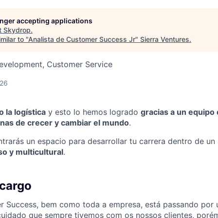
longer accepting applications
t
Skydrop
.
milar to "
Analista de Customer Success Jr
"
Sierra Ventures
.
Development, Customer Service
026
 la logística
y esto lo hemos logrado
gracias a un equipo
ganas de crecer y cambiar el mundo
.
trarás un espacio para desarrollar tu carrera dentro de un
o y multicultural
.
 cargo
r Success, bem como toda a empresa, está passando por 
cuidado que sempre tivemos com os nossos clientes, poré