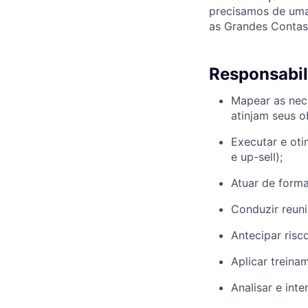
precisamos de uma 
as Grandes Contas
Responsabil
Mapear as nece
atinjam seus o
Executar e oti
e up-sell);
Atuar de form
Conduzir reun
Antecipar risc
Aplicar treina
Analisar e int