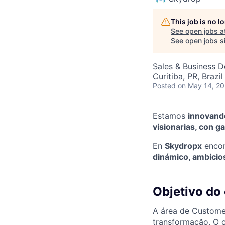
This job is no 
See open jobs a
See open jobs si
Sales & Business 
Curitiba, PR, Brazil
Posted
on May 14, 2
Estamos
innovando
visionarias, con 
En
Skydropx
encon
dinámico, ambicios
Objetivo do
A área de Custome
transformação. O 