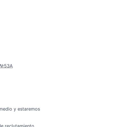
1Wr53A
e medio y estaremos
de reclutamiento