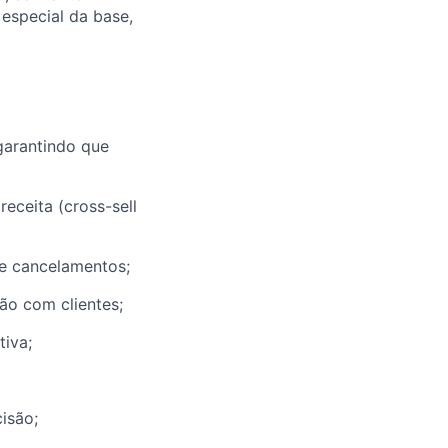
especial da base,
garantindo que
eceita (cross-sell
de cancelamentos;
ão com clientes;
tiva;
isão;