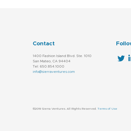
Contact
Follo
1400 Fashion Island Blvd. Ste. 1010
San Mateo, CA 94404
Tel: 650.854.1000
info@sierraventures.com
©2019 Sierra Ventures. All Rights Reserved.
Terms of Use